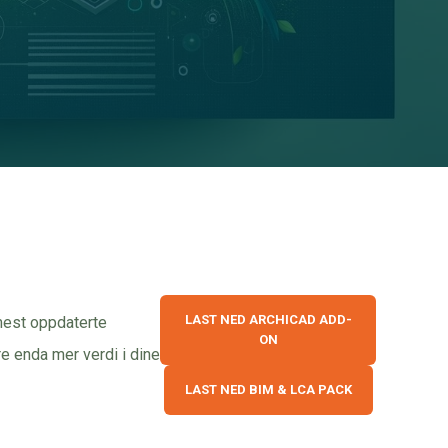
LAST NED ARCHICAD ADD-
mest oppdaterte
ON
e enda mer verdi i dine
LAST NED BIM & LCA PACK