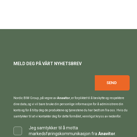
MELD DEG PÅ VÅRT NYHETSBREV
Nordic BIM Group, på vegne av
Anavitor
, er forpliktet til å beskytte og respektere
dine data, og vi vil bare bruke din personlige informasjon for å administrere din
konto og for å tilby deg de produktene og tjenestene du har bedt om fra oss. Hvis du
samtykker til at vi kontakter deg for dette formålet, vennligst kryss av nedenfor.
Jeg samtykker til å motta
markedsføringskommunikasjon fra
Anavitor
.