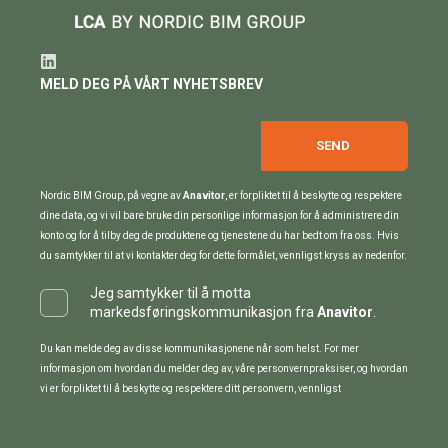
MELD DEG PÅ VÅRT NYHETSBREV
Nordic BIM Group, på vegne av
Anavitor
, er forpliktet til å beskytte og respektere
dine data, og vi vil bare bruke din personlige informasjon for å administrere din
konto og for å tilby deg de produktene og tjenestene du har bedt om fra oss. Hvis
du samtykker til at vi kontakter deg for dette formålet, vennligst kryss av nedenfor.
Jeg samtykker til å motta
markedsføringskommunikasjon fra
Anavitor
.
Du kan melde deg av disse kommunikasjonene når som helst. For mer
informasjon om hvordan du melder deg av, våre personvernpraksiser, og hvordan
vi er forpliktet til å beskytte og respektere ditt personvern, vennligst