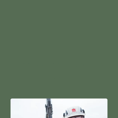
BLOGGINNLEGG SKREVET AV
JOHANNA BRINK