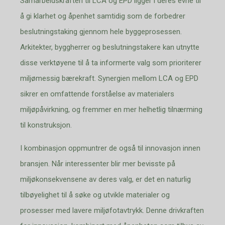
Samarbeidskraften til LCA og EPD ligger i deres evne til
å gi klarhet og åpenhet samtidig som de forbedrer
beslutningstaking gjennom hele byggeprosessen.
Arkitekter, byggherrer og beslutningstakere kan utnytte
disse verktøyene til å ta informerte valg som prioriterer
miljømessig bærekraft. Synergien mellom LCA og EPD
sikrer en omfattende forståelse av materialers
miljøpåvirkning, og fremmer en mer helhetlig tilnærming
til konstruksjon.
I kombinasjon oppmuntrer de også til innovasjon innen
bransjen. Når interessenter blir mer bevisste på
miljøkonsekvensene av deres valg, er det en naturlig
tilbøyelighet til å søke og utvikle materialer og
prosesser med lavere miljøfotavtrykk. Denne drivkraften