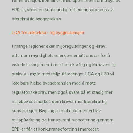
for innovasjon, kombinert med åpenheten som tilbys av
EPD-er, sikrer en kontinuerlig forbedringsprosess av
bærekraftig byggepraksis.
LCA for arkitektur- og byggebransjen
I mange regioner øker miljøreguleringer og -krav,
ettersom myndighetene erkjenner sitt ansvar for å
veilede bransjen mot mer bærekraftig og klimavennlig
praksis, i møte med miljøutfordringer. LCA og EPD vil
ikke bare hjelpe byggebransjen med å møte
regulatoriske krav, men også svare på et stadig mer
miljøbevisst marked som krever mer bærekraftig
konstruksjon. Bygninger med dokumentert lav
miljøpåvirkning og transparent rapportering gjennom
EPD-er får et konkurransefortrinn i markedet.