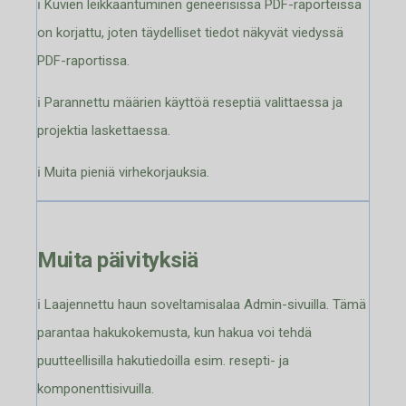
ℹ️ Kuvien leikkaantuminen geneerisissä PDF-raporteissa
on korjattu, joten täydelliset tiedot näkyvät viedyssä
PDF-raportissa.
ℹ️ Parannettu määrien käyttöä reseptiä valittaessa ja
projektia laskettaessa.
ℹ️ Muita pieniä virhekorjauksia.
Muita päivityksiä
ℹ️ Laajennettu haun soveltamisalaa Admin-sivuilla. Tämä
parantaa hakukokemusta, kun hakua voi tehdä
puutteellisilla hakutiedoilla esim. resepti- ja
komponenttisivuilla.