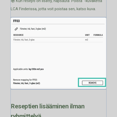
📚 Kun resepti on lisätty, napsauta 'Poista' -kuvaketta
LCA Finderissa, jotta voit poistaa sen, katso kuva.
Reseptien lisääminen ilman
ryhmittelyä