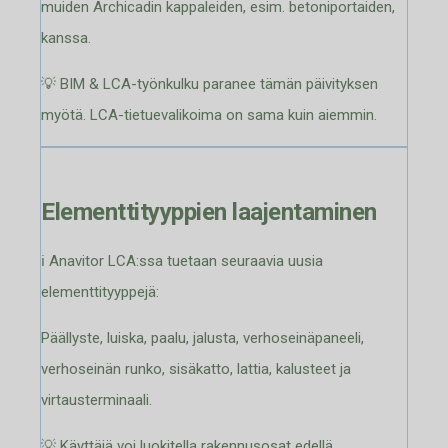
muiden Archicadin kappaleiden, esim. betoniportaiden,
kanssa.
💡 BIM & LCA-työnkulku paranee tämän päivityksen
myötä. LCA-tietuevalikoima on sama kuin aiemmin.
Elementtityyppien laajentaminen
ℹ️ Anavitor LCA:ssa tuetaan seuraavia uusia
elementtityyppejä:
Päällyste, luiska, paalu, jalusta, verhoseinäpaneeli,
verhoseinän runko, sisäkatto, lattia, kalusteet ja
virtausterminaali.
💡 Käyttäjä voi luokitella rakennusosat edellä