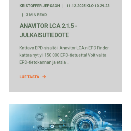
KRISTOFFER JEPSSON
11.12.2025 KLO 10.29.23
3 MIN READ
ANAVITOR LCA 2.1.5 -
JULKAISUTIEDOTE
Kattava EPD-sisältöℹ️ Anavitor LCA:n EPD Finder
kattaa nyt yli 150 000 EPD-tietuetta! Voit valita
EPD-tietokannan ja etsiä ...
LUE TÄSTÄ