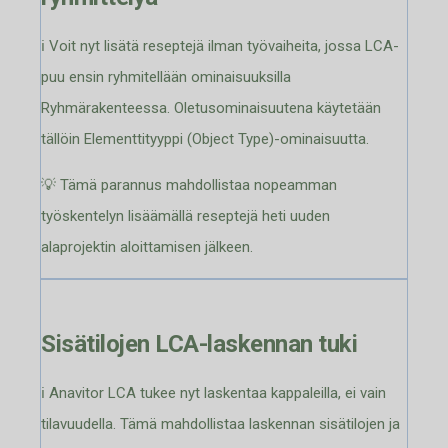
ℹ️ Voit nyt lisätä reseptejä ilman työvaiheita, jossa LCA-
puu ensin ryhmitellään ominaisuuksilla
Ryhmärakenteessa. Oletusominaisuutena käytetään
tällöin Elementtityyppi (Object Type)-ominaisuutta.
💡 Tämä parannus mahdollistaa nopeamman
työskentelyn lisäämällä reseptejä heti uuden
alaprojektin aloittamisen jälkeen.
Sisätilojen LCA-laskennan tuki
ℹ️ Anavitor LCA tukee nyt laskentaa kappaleilla, ei vain
tilavuudella. Tämä mahdollistaa laskennan sisätilojen ja