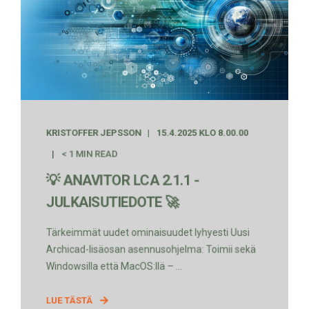
KRISTOFFER JEPSSON
15.4.2025 KLO 8.00.00
< 1 MIN READ
💡 ANAVITOR LCA 2.1.1 -
JULKAISUTIEDOTE 🚀
Tärkeimmät uudet ominaisuudet lyhyesti Uusi
Archicad-lisäosan asennusohjelma: Toimii sekä
Windowsilla että MacOS:llä – ...
LUE TÄSTÄ