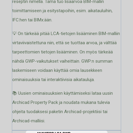
reseptin nimellä. Tämä tuo lisäarvoa BIM-mallin
toimittamiseen ja esitystapoihin, esim. aikatauluihin,
IFC:hen tai BIMx:ään.
💡 On tärkeää pitää LCA-tietojen lisääminen BIM-malliin
virtaviivaistettuna niin, että se tuottaa arvoa, ja välttää
tarpeettomien tietojen lisääminen. On myös tärkeää
nähdä GWP-vaikutukset vaiheittain. GWP:n summan
laskemiseen voidaan käyttää omia lausekkeen
ominaisuuksia tai interaktiivisia aikatauluja.
📚 Uusien ominaisuuksien käyttämiseksi lataa uusin
Archicad Property Pack ja noudata mukana tulevia
ohjeita tuodaksesi paketin Archicad-projektiisi tai
Archicad-malliisi.