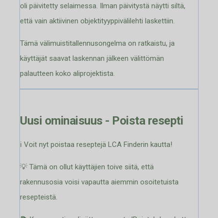
oli päivitetty selaimessa. Ilman päivitystä näytti siltä,
että vain aktiivinen objektityyppivälilehti laskettiin.
Tämä välimuistitallennusongelma on ratkaistu, ja
käyttäjät saavat laskennan jälkeen välittömän
palautteen koko aliprojektista.
Uusi ominaisuus - Poista resepti
ℹ️ Voit nyt poistaa reseptejä LCA Finderin kautta!
💡 Tämä on ollut käyttäjien toive siitä, että
rakennusosia voisi vapautta aiemmin osoitetuista
resepteistä.