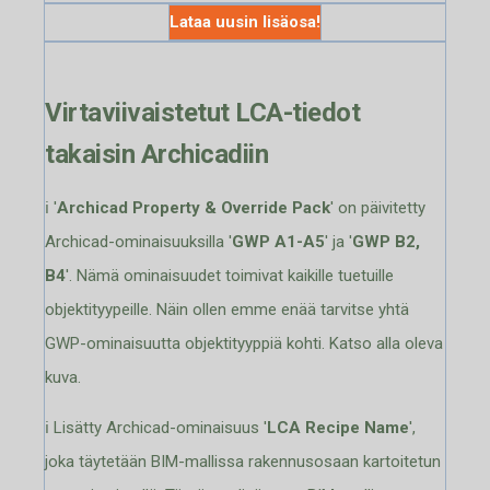
Lataa uusin lisäosa!
Virtaviivaistetut LCA-tiedot
takaisin Archicadiin
ℹ️ '
Archicad Property & Override Pack
' on päivitetty
Archicad-ominaisuuksilla '
GWP A1-A5
' ja '
GWP B2,
B4
'. Nämä ominaisuudet toimivat kaikille tuetuille
objektityypeille. Näin ollen emme enää tarvitse yhtä
GWP-ominaisuutta objektityyppiä kohti. Katso alla oleva
kuva.
ℹ️ Lisätty Archicad-ominaisuus '
LCA Recipe Name
',
joka täytetään BIM-mallissa rakennusosaan kartoitetun