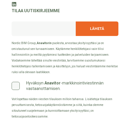
TILAA UUTISKIRJEEMME
Nordic BIM Group,
Anavitorin
puolesta, arvostaa yksityisyyttäsi ja on
omistautunut sen turvaamiseen. Käytämme henkilötietojasi vain tilisi
hallinnointiin ja meiltä pyytämiesi tuotteiden ja palveluiden tarjoamiseen.
Voidaksemme lähettää sinulle viestintää, tarvitsemme suostumuksesi
henkilötietojesi tallentamiseen ja käsittelyyn, jos haluat viestintäämme merkitse
ruksi alla olevaan laatikkoon.
Hyväksyn
Anavitor
-markkinointiviestinnän
vastaanottamisen.
Voit lopettaa näiden viestien tilauksen milloin tahansa. Lisätietoja tilauksen
peruuttamisesta, tietosuojakäytännöistämme ja siitä, kuinka olemme
sitoutuneet suojelemaan ja kunnioittamaan yksityisyyttäsi, on
tietosuojaselosteessamme.