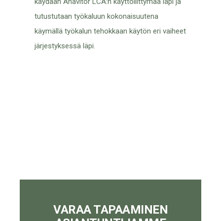
käydään Anavitor LCA:n käyttöliittymää läpi ja
tutustutaan työkaluun kokonaisuutena
käymällä työkalun tehokkaan käytön eri vaiheet
järjestyksessä läpi.
VARAA TAPAAMINEN