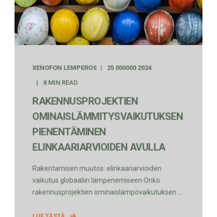
XENOFON LEMPEROS
25 000000 2024
8 MIN READ
RAKENNUSPROJEKTIEN
OMINAISLÄMMITYSVAIKUTUKSEN
PIENENTÄMINEN
ELINKAARIARVIOIDEN AVULLA
Rakentamisen muutos: elinkaariarvioiden
vaikutus globaaliin lämpenemiseen Onko
rakennusprojektien ominaislämpövaikutuksen ...
LUE TÄSTÄ