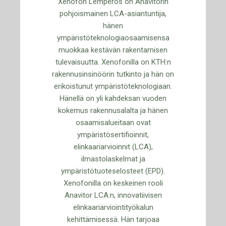
Xenofon Lemperos on Anavitorin
pohjoismainen LCA-asiantuntija,
hänen
ympäristöteknologiaosaamisensa
muokkaa kestävän rakentamisen
tulevaisuutta. Xenofonilla on KTH:n
rakennusinsinöörin tutkinto ja hän on
erikoistunut ympäristöteknologiaan.
Hänellä on yli kahdeksan vuoden
kokemus rakennusalalta ja hänen
osaamisalueitaan ovat
ympäristösertifioinnit,
elinkaariarvioinnit (LCA),
ilmastolaskelmat ja
ympäristötuoteselosteet (EPD).
Xenofonilla on keskeinen rooli
Anavitor LCA:n, innovatiivisen
elinkaariarviointityökalun
kehittämisessä. Hän tarjoaa