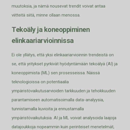
muutoksia, ja nämä nousevat trendit voivat antaa
viitteitä siitä
,
minne ollaan menossa.
Tekoäly ja koneoppiminen
elinkaariarvioinnissa
Ei ole yllätys, että yksi elinkaariarvioinnin trendeistä on
se, että yritykset pyrkivät hyödyntämään tekoälyä (AI) ja
koneoppimista (ML) sen prosesseissa. Näissä
teknologioissa on potentiaalia
ympäristövaikutusarvioiden tarkkuuden ja tehokkuuden
parantamiseen automatisoimalla data-analyysia,
tunnistamalla kuvioita ja ennustamalla
ympäristövaikutuksia. AI ja ML voivat analysoida laajoja
datajoukkoja nopeammin kuin perinteiset menetelmät,