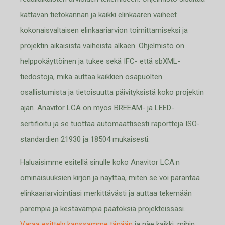
kattavan tietokannan ja kaikki elinkaaren vaiheet
kokonaisvaltaisen elinkaariarvion toimittamiseksi ja
projektin aikaisista vaiheista alkaen. Ohjelmisto on
helppokäyttöinen ja tukee sekä IFC- että sbXML-
tiedostoja, mikä auttaa kaikkien osapuolten
osallistumista ja tietoisuutta päivityksistä koko projektin
ajan. Anavitor LCA on myös BREEAM- ja LEED-
sertifioitu ja se tuottaa automaattisesti raportteja ISO-
standardien 21930 ja 18504 mukaisesti.
Haluaisimme esitellä sinulle koko Anavitor LCA:n
ominaisuuksien kirjon ja näyttää, miten se voi parantaa
elinkaariarviointiasi merkittävästi ja auttaa tekemään
parempia ja kestävämpiä päätöksiä projekteissasi.
Varaa esittely kanssamme tänään
ja näe kaikki, mihin