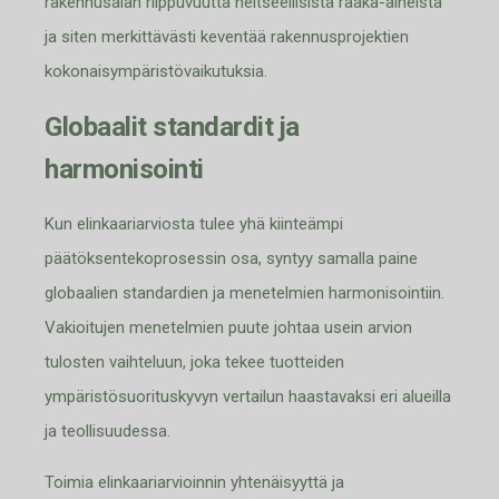
rakennusalan riippuvuutta neitseellisistä raaka-aineista
ja siten merkittävästi keventää rakennusprojektien
kokonaisympäristövaikutuksia.
Globaalit standardit ja
harmonisointi
Kun elinkaariarviosta tulee yhä kiinteämpi
päätöksentekoprosessin osa, syntyy samalla paine
globaalien standardien ja menetelmien harmonisointiin.
Vakioitujen menetelmien puute johtaa usein arvion
tulosten vaihteluun, joka tekee tuotteiden
ympäristösuorituskyvyn vertailun haastavaksi eri alueilla
ja teollisuudessa.
Toimia elinkaariarvioinnin yhtenäisyyttä ja