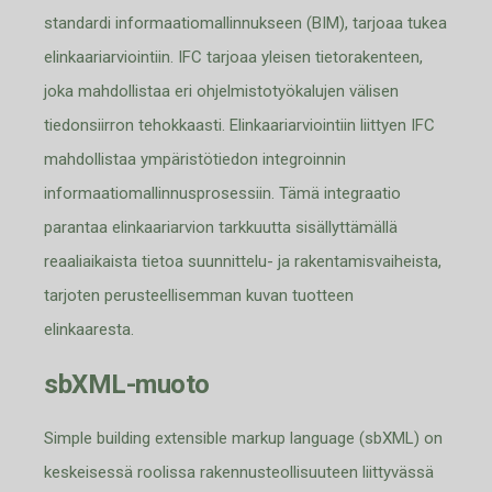
standardi
informaatiomallinnukseen
(BIM)
,
tarjo
aa tukea
elinkaariarvioin
tiin
.
IFC tarjoaa yleisen
tietorakenteen
,
joka mahdollistaa eri ohjelmistotyökaluj
en
välisen
tiedonsiirron tehokkaasti
.
Elinkaariarviointiin liittyen IFC
mahdollistaa ympäristötiedon integroinnin
informaatiomalli
nnus
prosessiin
.
Tämä integraatio
parantaa elinkaariarvion
tarkkuutta sisällyttämällä
reaaliaikaista tietoa suunnittelu- ja rakentamisvaihe
ist
a,
tarjoten perusteellisemman kuvan tuotteen
elinkaaresta
.
sbXML-muoto
Simple
building
extensible
markup
language
(
sbXML
) on
keskeisessä
roolissa rakennusteollisuu
te
en
liittyvässä