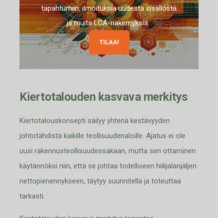
tapahtumiin, ilmoituksia uudesta sisällöstä
ja muita LCA-näkemyksiä.
TILAA!
Kiertotalouden kasvava merkitys
Kiertotalouskonsepti säilyy yhtenä kestävyyden
johtotähdistä kaikille teollisuudenaloille. Ajatus ei ole
uusi rakennusteollisuudessakaan, mutta sen ottaminen
käytännöksi niin, että se johtaa todelliseen hiilijalanjäljen
nettopienennykseen, täytyy suunnitella ja toteuttaa
tarkasti.