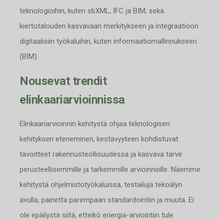
teknologioihin, kuten
sb
XML, IFC
ja
BIM,
sekä
kiertotalouden
kasvavaan
merkitykseen ja integraatioon
digitaalisiin
työkaluihin, kuten informaatiomallinnukseen
(BIM)
.
Nousevat trendit
elinkaariarvioinnissa
Elinkaariarvioinnin kehitystä ohjaa teknologisen
kehityksen eteneminen, kestävyyteen
k
ohdistuva
t
tavoit
te
e
t
rakennusteollisuudessa
j
a kasvava tarve
perusteellise
m
mille ja t
a
rkemmille arvioinn
e
ille
.
Näemme
kehitystä ohjelmistotyökaluissa
, testa
iluj
a
teko
älyn
avulla, painetta parempaan standardointiin
ja muuta
.
Ei
ole epäilystä siitä
,
etteikö energia-
arviointiin tule