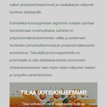
sallien yksityiskohtaisemmat ja reaaliaikaiset näkymät
tuotteen elinkaarelle.
Esimerkiksi koneoppimisen algoritmit voidaan opettaa
tunnistamaan monimutkaisia suhteita eri
ympäristövaikutuskertoimien välillä ja auttamaan
tuotteiden perusteellisemmassa ympäristövaikutusten
arvioinnissa. Tekoälyllä ja koneoppimisella on
potentiaalia ei vain elinkaariarvioinnin prosessien
virtaviivaistamiseen vaan myös niiden näkymien laadun
ja syvyyden parantamiseen.
TILAA UUTISKIRJEEMME!
Tilaa uutiskirjeemme saadaksesi kutsuja