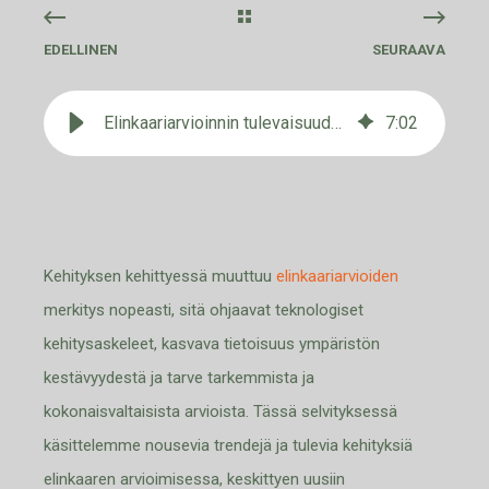
EDELLINEN
SEURAAVA
Elinkaariarvioinnin tulevaisuuden trendejä ja kehitysaskeleita
7
:
02
Kehityksen kehittyessä
muuttuu
elinkaariarvioiden
merkitys nopeasti, sitä ohjaavat teknologiset
kehitysaskeleet, kasvava tietoisuus ympäristön
kestävyydestä ja tarve tarkemmista ja
kokonaisvaltaisista arvioista. Tässä selvityksessä
käsittelemme nousevia trendejä ja tulevia kehityksiä
elinkaaren arvioimisessa, keskittyen uusiin