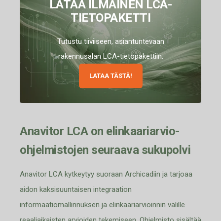
LATAA ILMAINEN LCA-
TIETOPAKETTI
Tutustu tiiviiseen, asiantuntevaan
rakennusalan LCA-tietopakettiin.
LATAA TÄSTÄ!
Ana
v
itor
LCA on elinkaariarvio
-
ohjelmistojen seuraava sukupolvi
Anavitor LCA kytkeytyy suoraan Archicadiin ja tarjoaa
aidon kaksisuuntaisen integraation
informaatiomallinnuksen ja elinkaariarvioinnin välille
reaaliaikaisten arvioiden tekemiseen. Ohjelmisto sisältää