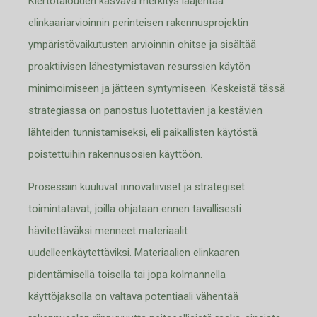
Kiertotalouden kasvava merkitys laajentaa
elinkaariarvioinnin perinteisen rakennusprojektin
ympäristövaikutusten arvioinnin ohitse ja sisältää
proaktiivisen lähestymistavan resurssien käytön
minimoimiseen ja jätteen syntymiseen. Keskeistä tässä
strategiassa on panostus luotettavien ja kestävien
lähteiden tunnistamiseksi, eli paikallisten käytöstä
poistettuihin rakennusosien käyttöön.
Prosessiin kuuluvat innovatiiviset ja strategiset
toimintatavat, joilla ohjataan ennen tavallisesti
hävitettäväksi menneet materiaalit
uudelleenkäytettäviksi.
Materiaalien elinkaaren
pidentämisellä toisella tai jopa kolmannella
käyttöjaksolla on valtava potentiaali vähentää