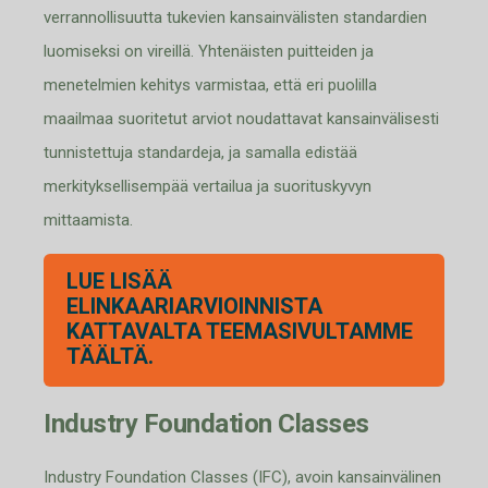
verrannollisuutta tukevien kansainvälisten standardien
luomiseksi on vireillä. Yhtenäisten puitteiden ja
menetelmien kehitys varmistaa, että eri puolilla
maailmaa suoritetut arviot noudattavat kansainvälisesti
tunnistettuja standardeja, ja samalla edistää
merkityksellisempää vertailua ja suorituskyvyn
mittaamista.
LUE LISÄÄ
ELINKAARIARVIOINNISTA
KATTAVALTA TEEMASIVULTAMME
TÄÄLTÄ.
Industry Foundation Classes
Indust
ry
F
oundation
C
lasses
(IFC)
, avoin kansainvälinen