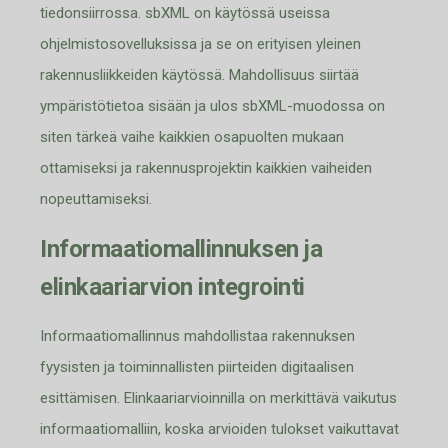
tiedonsiirrossa
.
sb
XML
on käytössä useissa
ohjelmisto
sovelluks
issa ja se on erityisen yleinen
raken
nusliikkeid
en käytössä
.
Mahdollisuus siirtää
ympäristötietoa sisään ja ulos
sb
XML-
muodossa on
siten tärkeä vaihe kaikkien osapuolten mukaan
ottamiseksi ja rakennusprojektin
kaikkien
vaiheiden
nopeuttamiseksi
.
Informaatio
mallinnuksen ja
elinkaariarvion integrointi
I
nformaatiomallinnus mahdollistaa rakennuksen
fyysisten ja toiminnallisten piirteiden digitaalisen
esittämisen. Elinkaariarvioinnilla on merkittävä vaikutus
informaatiomalliin, koska arvioiden tulokset vaikuttavat