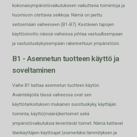
kokonaisympäristövaikutukseen vaikuttavia toimintoja ja
huomioon otettavia seikkoja. Nämä on jaettu
seitsemään vaiheeseen (B1-B7). Kestävien tapojen
käyttöönotto näissä vaiheissa johtaa vastuullisempaan
ja vastustuskykyisempään rakennettuun ympäristö
ön.
B1 - Asennetun tuotteen käyttö ja
soveltaminen
Vaihe B1 kattaa asennetun tuotteen käytön.
Avaintekijöitä tässä vaiheessa ovat sen
käyttötarkoituksen mukainen suorituskyky, käyttäjän
toiminta, käyttö(määrä)kertoimet sekä
ympäristövaikutuksia lieventävä
t toimet. Nämä kattavat
tilankäyttäjien käyttöajat (esimerkiksi lämmityksen ja