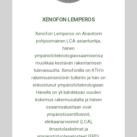
XENOFON LEMPEROS
Xenofon Lemperos on Anavitorin
pohjoismainen LCA-asiantuntija,
hänen
ympäristöteknologiaosaamisensa
muokkaa kestävän rakentamisen
tulevaisuutta. Xenofonilla on KTH:n
rakennusinsinöörin tutkinto ja hän on
erikoistunut ympäristöteknologiaan.
Hänellä on yli kahdeksan vuoden
kokemus rakennusalalta ja hänen
osaamisalueitaan ovat
ympäristösertifioinnit,
elinkaariarvioinnit (LCA),
ilmastolaskelmat ja
ympäristötuoteselosteet (EPD).