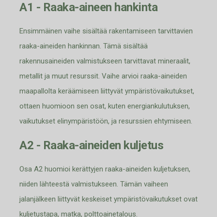
A1 - Raaka-aineen hankinta
Ensimmäinen
vaihe sisältää rakentamiseen tarvittavien
raaka-aineiden hankinnan. Tämä sisältää
rakennusaineiden valmistukseen tarvittavat mineraalit,
metallit ja muut resurssit. Vaihe arvioi raaka-aineiden
maapallolta keräämiseen liittyvät ympäristövaikutukset,
ottaen
huomioon sen osat, kuten energiankulutuksen,
vaikutukset elinympäristöön, ja resurssien ehtymiseen.
A2 - Raaka-aineiden kuljetus
Osa A2 huomioi kerättyjen raaka-aineiden kuljetuksen,
niiden lähteestä valmistukseen. Tämän vaiheen
jalanjälkeen liittyvät kes
keiset ympäristövaikutukset ovat
kuljetustapa, matka, polttoainetalous.