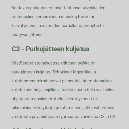
Kestävän purkamisen tavat tähtäävät arvokkaiden
materiaalien keräämiseen uusiokäyttöön tai
kierrätykseen, minimoiden samalla maantäyttöihin
päätyvän jätteen.
C2 - Purkujätteen kuljetus
Käytöstäpois
to
vaiheessa
kriittinen seikka on
purkujätteen kuljetus. Tehokkaat logistiikka ja
kuljetusmenetelmät voivat pienentää jätemateriaalien
kuljetuksen hiilijalanjälkeä. Tarkka suunnittelu voi lisäksi
ohjata materiaalien ero
ttelua kierrätykseen tai
oikeanlaiseen käytöstä poistamiseen, jotka vähentävät
vaikutusta ja vaadittavaa työmäärää vaiheissa C3 ja C4.