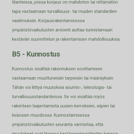
tilanteissa, joissa korjaus on mahdoton tai riittämätön
tapa vastaamaan turvallisuus
-
tai muiden standardien
vaatimuksiin. Korjausrakentamisessa
ympäristövaikutusten arviointi auttaa tunnistamaan
kestävän suunnittelun ja rakentamisen mahdollisuuksia.
B5 - Kunnostus
Kunnostus sisältää rakennuksen sovittamisen
vastaamaan muuttuneisiin tarpeisiin tai määräyksiin.
Tähän voi liittyä muutoksia asumis-, teknologia- tai
turvallisuusstandardeissa. Se voi sisältää myös
rakenteen laajentamista uusien kerroksien, siipien tai
lis
äosien muodossa. Kunnostamisessa
ympäristövaikutusten seuranta
varmistaa,
että
muutokset ovat linjassa kestävyystavoitteiden kanssa