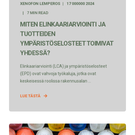
XENOFON LEMPEROS
17 000000 2024
7 MIN READ
MITEN ELINKAARIARVIOINTI JA
TUOTTEIDEN
YMPÄRISTÖSELOSTEET TOIMIVAT
YHDESSÄ?
Elinkaariarviointi (LCA) ja ympäristöselosteet
(EPD) ovat vahvoja työkaluja, jotka ovat
keskeisessä roolissa rakennusalan ...
LUE TÄSTÄ