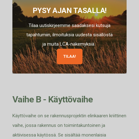
PYSY AJAN TASALLA!
Tilaa uutiskirjeemme saadaksesi kutsuja
tapahtumiin, ilmoituksia uudesta sisällöstä
ja muita LCA-näkemyksiä.
TILAA!
Vaihe B - Käyttövaihe
Käyttövaihe on se rakennusprojektin elinkaaren kriittinen
vaihe, jossa rakennus on toimintakuntoinen ja
aktiivisessa käytössä. Se sisältää monenl
aisia