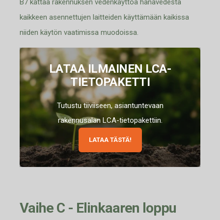
B7
kattaa
rakennuksen vedenkäyttöä hanavedestä
kaikkeen asennettujen laitteiden käyttämään kaikissa
niiden käytön vaatimissa muodoissa.
LATAA ILMAINEN LCA-
TIETOPAKETTI
Tutustu tiiviiseen, asiantuntevaan
rakennusalan LCA-tietopakettiin.
LATAA TÄSTÄ!
Vaihe C - Elinkaaren loppu