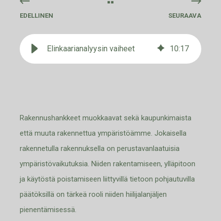
EDELLINEN
SEURAAVA
Elinkaarianalyysin vaiheet
10
:
17
Rakennushankkeet muokkaavat sekä kaupunkimaista
että muuta rakennettua ympäristöämme. Jokaisella
rakennetulla rakennuksella on perustavanlaatuisia
ympäristö
vaikutuksia. Niiden rakentamiseen, ylläpitoon
ja käytöstä
poistamiseen liittyvillä tietoon pohjautuvilla
päätöksillä on tärkeä rooli niiden hiilijalanjäljen
pienentämisessä.