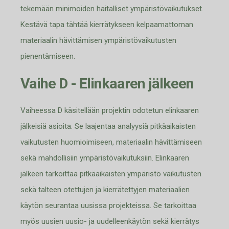
tekemään minimoiden haitalliset ympäristövaikutukset.
Kestävä tap
a tähtää kierrätykseen kelpaamattoman
materiaalin hävittämisen ympäristövaikutusten
pienentämiseen.
Vaihe D - Elinkaaren jälkeen
Vaiheessa D käsitellään projektin odotetun elinkaaren
jälkeisiä asioita. Se laajentaa analyysiä pitkäaikaisten
vaikutusten huom
ioimiseen, materiaalin hävittämiseen
sekä mahdollisiin ympäristövaikutuksiin. Elinkaaren
jälkeen tarkoittaa pitkäaikaisten ympäristö vaikutusten
sekä talteen otettujen ja kierrätettyjen materiaalien
käytön seurantaa uusissa projekteissa. Se tarkoittaa
myös
uusien uusio
-
ja uudelleenkäytön sekä kierrätys