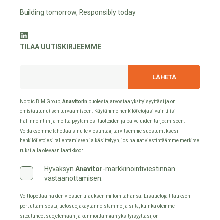
Building tomorrow, Responsibly today
TILAA UUTISKIRJEEMME
Nordic BIM Group,
Anavitorin
puolesta, arvostaa yksityisyyttäsi ja on
omistautunut sen turvaamiseen. Käytämme henkilötietojasi vain tilisi
hallinnointiin ja meiltä pyytämiesi tuotteiden ja palveluiden tarjoamiseen.
Voidaksemme lähettää sinulle viestintää, tarvitsemme suostumuksesi
henkilötietojesi tallentamiseen ja käsittelyyn, jos haluat viestintäämme merkitse
ruksi alla olevaan laatikkoon.
Hyväksyn
Anavitor
-markkinointiviestinnän
vastaanottamisen.
Voit lopettaa näiden viestien tilauksen milloin tahansa. Lisätietoja tilauksen
peruuttamisesta, tietosuojakäytännöistämme ja siitä, kuinka olemme
sitoutuneet suojelemaan ja kunnioittamaan yksityisyyttäsi, on