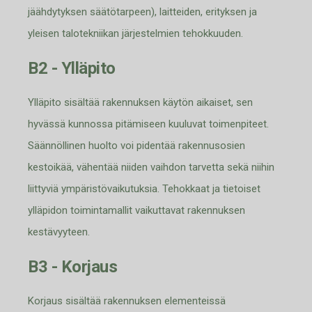
jäähdytyksen säätötarpeen), laitteiden, erityksen ja
yleisen talotekniikan järjestelmien tehokkuuden
.
B2 - Ylläpito
Ylläpito sisältää rakennuksen käytön aikaiset, sen
hyvässä ku
nnossa pitämiseen kuuluvat toimenpiteet.
Säännöllinen huolto voi pidentää rakennusosien
kestoikää, vähentää niiden vaihdon tarvetta sekä niihin
liittyviä ympäristövaikutuksia. Tehokkaat ja tietoiset
ylläpidon toimintamallit vaikuttavat rakennuksen
kestävyy
teen.
B3 - Korjaus
Korjaus sisältää rakennuksen elementeissä