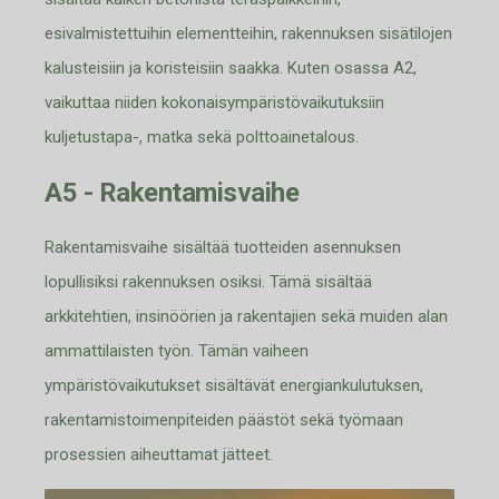
esivalmistettuihin elementteihin, rakennuksen sisätilojen
kalusteisiin ja koristeisiin saakka. Kuten osassa A2
,
vaikuttaa niiden kokonaisympäristövaikutuksiin
kuljetustapa-
,
matka sekä polttoainet
alous.
A5 - Rakentamisvaihe
Rakentamisvaihe sisältää tuotteiden asennuksen
lopullisiksi rakennuksen osiksi. Tämä sisältää
arkkitehtien, insinöörien ja rakentajien sekä muiden alan
ammattilaisten työn. Tämän vaiheen
ympäristövaikutukset sisältävät energiank
ulutuksen,
rakentamistoimenpiteiden
päästöt sekä työmaan
prosessien aiheuttamat jätteet.