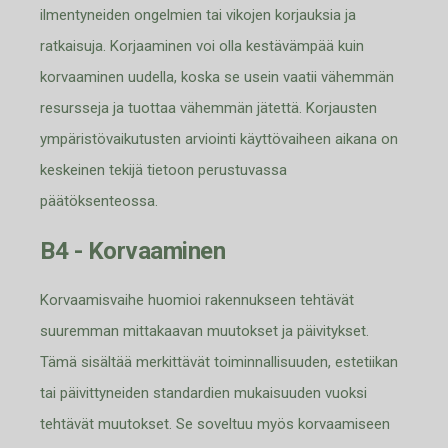
ilmentyneiden ongelmien tai vikojen korjauksia ja
ratkaisuja. Korjaaminen voi olla kestävämpää kuin
korvaaminen uudella, koska se usein vaatii vähemmän
resursseja ja tuottaa vähemmän jätettä. Kor
jausten
ympäristövaikutusten arviointi käyttövaiheen aikana on
keskeinen tekijä tietoon perustuvassa
päätöksenteossa.
B4 - Korvaaminen
Korvaamisvaihe huomioi rakennukseen tehtävät
suuremman mittakaavan muutokset ja päivitykset.
Tämä sisältää merkittävät to
iminnallisuuden, estetiikan
tai päivittyneiden standardien mukaisuuden vuoksi
tehtävät muutokset. Se soveltuu myös korvaamiseen