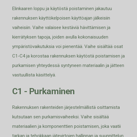
Elinkaaren lopp
u ja käytöstä poistaminen jakautuu
rakennuksen käyttökelpoisen käyttöajan jälkeisiin
vaiheisiin. Vaihe valaisee kestäviä hävittämisen ja
kierrätyksen tapoja, joiden avulla kokonaisuuden
ympäristövaikutuksia voi pienentää. Vaihe sisältää osat
C1-C4 ja koros
taa rakennuksen käytöstä poistamisen ja
purkamisen yhteydessä syntyneen materiaalin ja jätteen
vastuullista käsittelyä.
C1 - Purkaminen
Rakennuksen rakenteiden järjestelmälli
stä
osittamista
kutsutaan sen purkamisvaiheeksi. Vaihe sisältää
materiaalien ja ko
mponenttien poistamisen, joka vaatii
tarkan ja tehokkaan jät
e
virtojen hallinnan ja suunnittelun.