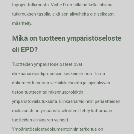
tapojen tutkimusta. Vaihe D on tällä
hetkellä lähinnä
tutkimuksen tasolla, eikä sen alivaiheita ole selkeästi
määritelty.
Mikä on tuotteen ympäristöseloste
eli EPD?
Tuotteiden ympäristöselosteet ovat
elinkaa
riarviointiprosessin keskeinen osa. Tämä
dokumentti tarjoaa vertailukelpoista ja läpinäkyvää
tietoa tuotteen tai rakennusprojektin
ympäristövaikutuksista. Elinkaariarvioin
n
in periaatteiden
mukaisesti on ympäristöselosteet tehty kattamaan
tuotteiden elinkaa
ren vaiheet.
Ympäristöselostedokumentoinnin tarkoitus on