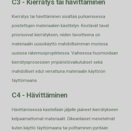
C3 - Kierrätys tai hävittäminen
Kierrätys tai hävittäminen sisältää purkamisessa
poistettujen materiaalien käsittelyn. Ke
stävät tavat
priorisoivat kierrätyksen, niiden tavoitteena on
materiaalin uusiokäyttö mahdollisimman monissa
uusissa rakennusprojekteissa. Vaiheessa huomioidaan
kierrätysprosessien ympäristövaikutukset sekä
mahdolliset edut verrattuna materiaalin käyttöön
täyttömaana.
C4 - Hävittäminen
Hävittämisessä käsitellään jäljelle jääneet kierrätykseen
kelpaamattomat materiaalit. Oikeanlaiset menetelmät
kuten käyttö täyttömaana tai polttaminen pyritään